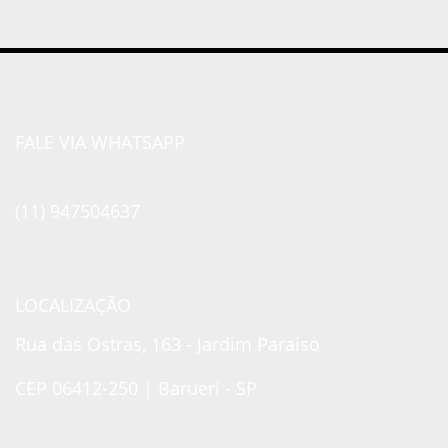
FALE VIA WHATSAPP
(11) 947504637
LOCALIZAÇÃO
Rua das Ostras, 163 - Jardim Paraiso
CEP 06412-250 | Barueri - SP